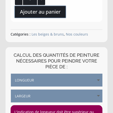
de
Terre
Ajouter au panier
oxydée
Catégories :
Les beiges & bruns
,
Nos couleurs
CALCUL DES QUANTITÉS DE PEINTURE
NÉCESSAIRES POUR PEINDRE VOTRE
PIÈCE DE :
L'indication de longueur doit être supérieur ou