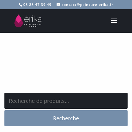
03 88 47 39 49
contact@peinture-erika.fr
Recherche
pour :
Recherche