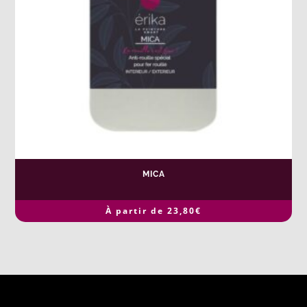
MICA
À partir de
23,80
€