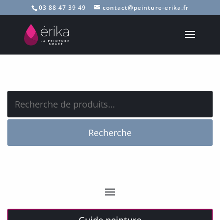
03 88 47 39 49
contact@peinture-erika.fr
Recherche
pour :
Recherche