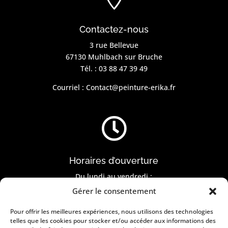
Contactez-nous
3 rue Bellevue
67130 Muhlbach sur Bruche
Tél. :
03 88 47 39 49
Courriel :
Contact@peinture-erika.fr

Horaires d’ouverture
Du lundi au vendredi :
8h30 à 12h et de 14h à 17h
Gérer le consentement
Pour offrir les meilleures expériences, nous utilisons des technologies
l
telles que les cookies pour stocker et/ou accéder aux informations des