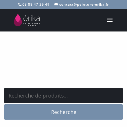
03 88 47 39 49
contact@peinture-erika.fr
Recherche
pour :
Recherche