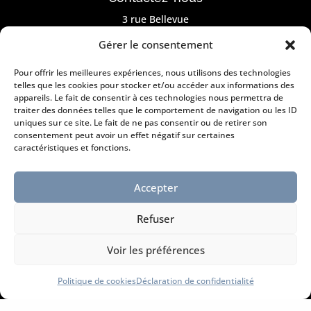
3 rue Bellevue
67130 Muhlbach sur Bruche
Gérer le consentement
Tél. :
03 88 47 39 49
Pour offrir les meilleures expériences, nous utilisons des technologies
Courriel :
Contact@peinture-erika.fr
telles que les cookies pour stocker et/ou accéder aux informations des
appareils. Le fait de consentir à ces technologies nous permettra de
traiter des données telles que le comportement de navigation ou les ID

uniques sur ce site. Le fait de ne pas consentir ou de retirer son
consentement peut avoir un effet négatif sur certaines
caractéristiques et fonctions.
Horaires d’ouverture
Accepter
Du lundi au vendredi :
8h30 à 12h et de 14h à 17h
Refuser
Voir les préférences
l
Politique de cookies
Déclaration de confidentialité
Information légales