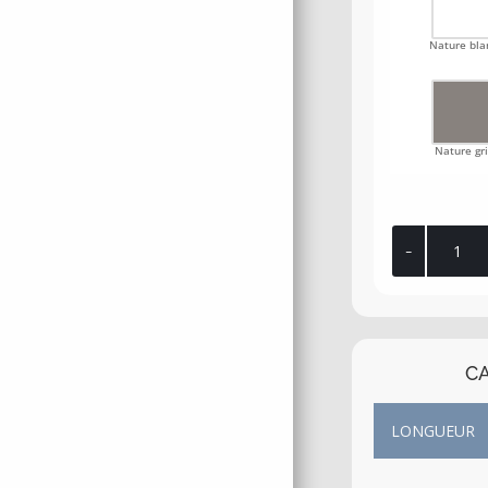
Nature bla
Nature gri
quantité
de
Sol
minute
CA