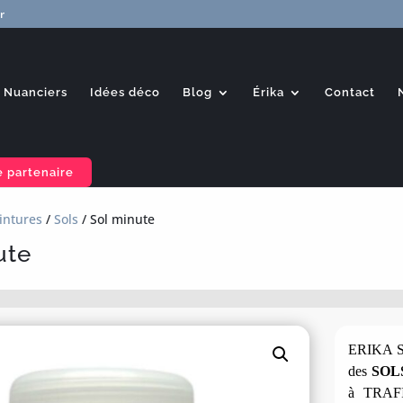
r
Nuanciers
Idées déco
Blog
Érika
Contact
 partenaire
intures
/
Sols
/ Sol minute
ute
ERIKA SO
des
SOL
à TRA