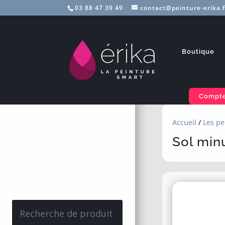
03 88 47 39 49
contact@peinture-erika.f
Boutique
Compte
Accueil
/
Les pe
Sol min
Recherche
pour :