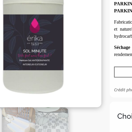
PARKI
PARKIN
Fabricati
et nature
hydrocarb
Séchage
rendement
Crédit ph
Choi