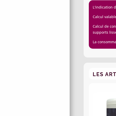
L'indication 
Calcul valabl
Calcul de con
supports liss
La consommati
LES AR