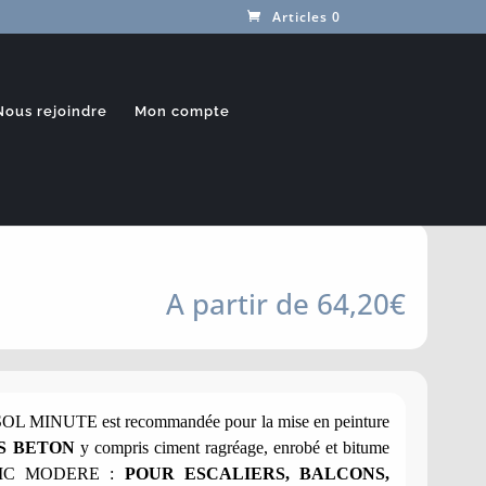
Articles 0
Nous rejoindre
Mon compte
À partir de
64,20
€
L MINUTE est recommandée pour la mise en peinture
S BETON
y compris ciment ragréage, enrobé et bitume
FIC MODERE :
POUR ESCALIERS, BALCONS,