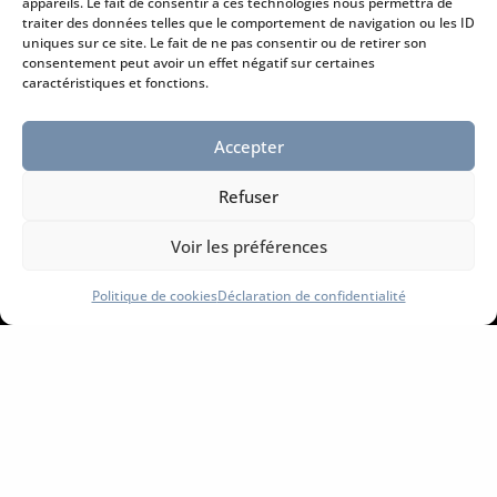
appareils. Le fait de consentir à ces technologies nous permettra de
traiter des données telles que le comportement de navigation ou les ID

uniques sur ce site. Le fait de ne pas consentir ou de retirer son
consentement peut avoir un effet négatif sur certaines
caractéristiques et fonctions.
Horaires d’ouverture
Accepter
Du lundi au vendredi :
8h30 à 12h et de 14h à 17h
Refuser
l
Voir les préférences
Politique de cookies
Déclaration de confidentialité
Information légales
Mentions légales
Conditions générales de vente
Politique de cookies
Déclaration de confidentialité