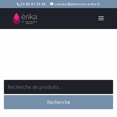
03 88 47 39 49
contact@peinture-erika.fr
Recherche
pour :
Recherche