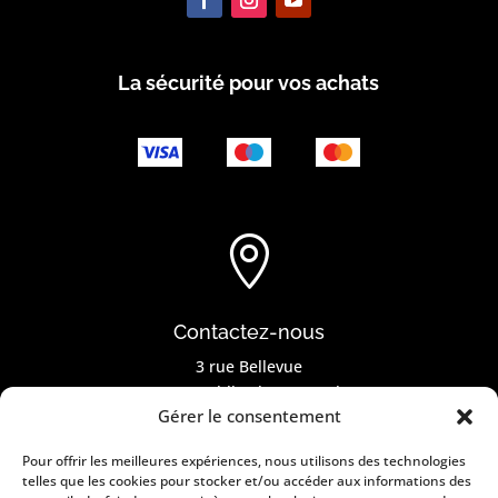
La sécurité pour vos achats

Contactez-nous
3 rue Bellevue
67130 Muhlbach sur Bruche
Gérer le consentement
Tél. :
03 88 47 39 49
Courriel :
Contact@peinture-erika.fr
Pour offrir les meilleures expériences, nous utilisons des technologies
telles que les cookies pour stocker et/ou accéder aux informations des