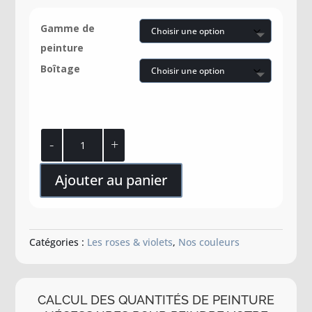
Gamme de
peinture
Boîtage
quantité
de
Rose
Ajouter au panier
minéral
Catégories :
Les roses & violets
,
Nos couleurs
CALCUL DES QUANTITÉS DE PEINTURE