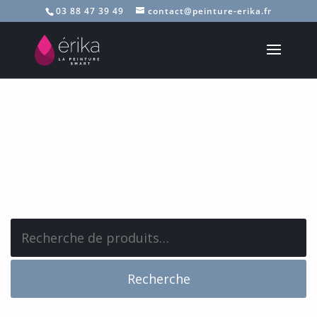
03 88 47 39 49
contact@peinture-erika.fr
Recherche
pour :
Recherche