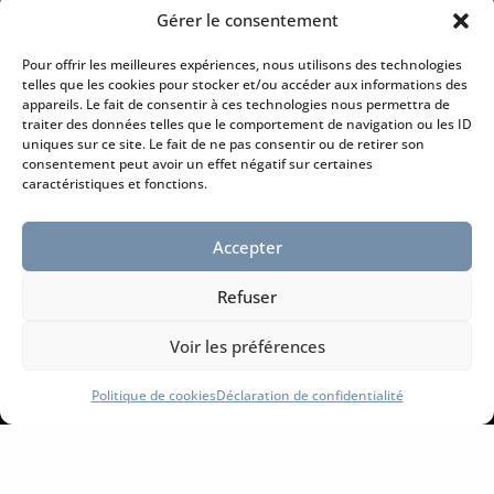
67130 Muhlbach sur Bruche
Gérer le consentement
Tél. :
03 88 47 39 49
Pour offrir les meilleures expériences, nous utilisons des technologies
Courriel :
Contact@peinture-erika.fr
telles que les cookies pour stocker et/ou accéder aux informations des
appareils. Le fait de consentir à ces technologies nous permettra de
traiter des données telles que le comportement de navigation ou les ID

uniques sur ce site. Le fait de ne pas consentir ou de retirer son
consentement peut avoir un effet négatif sur certaines
caractéristiques et fonctions.
Horaires d’ouverture
Accepter
Du lundi au vendredi :
8h30 à 12h et de 14h à 17h
Refuser
l
Voir les préférences
Politique de cookies
Déclaration de confidentialité
Information légales
Mentions légales
Conditions générales de vente