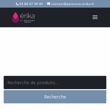
03 88 47 39 49
contact@peinture-erika.fr
Recherche
pour :
Recherche