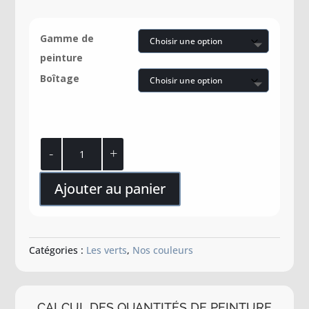
Gamme de
peinture
Boîtage
quantité
de
Nuit
Ajouter au panier
verte
Catégories :
Les verts
,
Nos couleurs
CALCUL DES QUANTITÉS DE PEINTURE