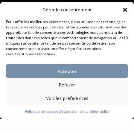
67130 Muhlbach sur Bruche
Gérer le consentement
Tél. :
03 88 47 39 49
Pour offrir les meilleures expériences, nous utilisons des technologies
Courriel :
Contact@peinture-erika.fr
telles que les cookies pour stocker et/ou accéder aux informations des
appareils. Le fait de consentir à ces technologies nous permettra de
traiter des données telles que le comportement de navigation ou les ID

uniques sur ce site. Le fait de ne pas consentir ou de retirer son
consentement peut avoir un effet négatif sur certaines
caractéristiques et fonctions.
Horaires d’ouverture
Accepter
Du lundi au vendredi :
8h30 à 12h et de 14h à 17h
Refuser
l
Voir les préférences
Politique de cookies
Déclaration de confidentialité
Information légales
Mentions légales