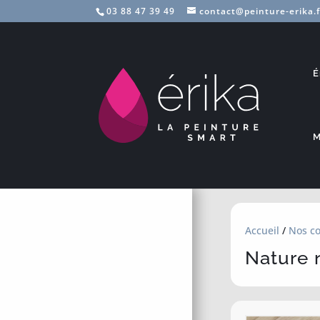
03 88 47 39 49
contact@peinture-erika.f
É
M
Accueil
/
Nos co
Nature 