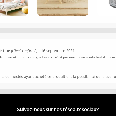
istine
(client confirmé)
–
16 septembre 2021
ité mais attention c’est gris foncé ce n’est pas noir…beau rendu tout de mêm
ents connectés ayant acheté ce produit ont la possibilité de laisser u
Suivez-nous sur nos réseaux sociaux