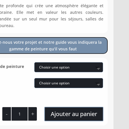
nte profonde qui crée une atmosphère élégante et
oraine. Elle met en valeur les autres couleurs.
ndée sur un seul mur pour les séjours, salles de
 bureau.
z-nous votre projet et notre guide vous indiquera la
gamme de peinture qu'il vous faut
e peinture
quantité
Ajouter au panier
de
Nature