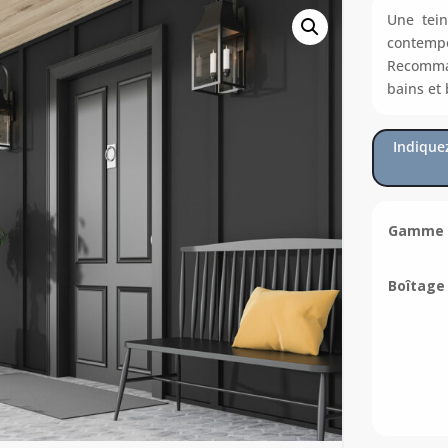
Une tei
contemp
Recomma
bains et
Indique
Gamme d
Boîtage