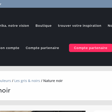
r
rika, notre vision
Boutique
trouver votre inspiration
No
on compte
Compte partenaire
Compte partenaire
uleurs
/
Les gris & noirs
/ Nature noir
noir