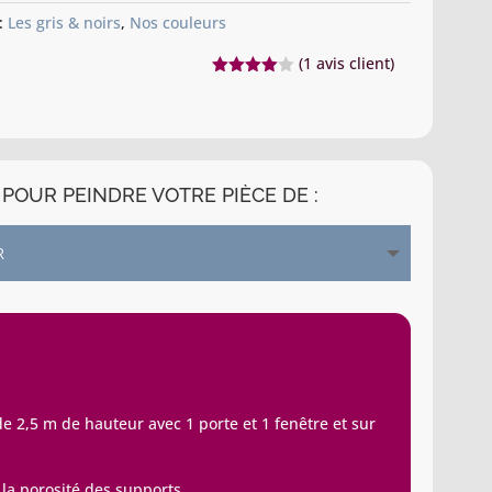
noir
 :
Les gris & noirs
,
Nos couleurs
(
1
avis client)
Noté
4.00
sur 5
basé
sur
notation
client
POUR PEINDRE VOTRE PIÈCE DE :
 2,5 m de hauteur avec 1 porte et 1 fenêtre et sur
 la porosité des supports.