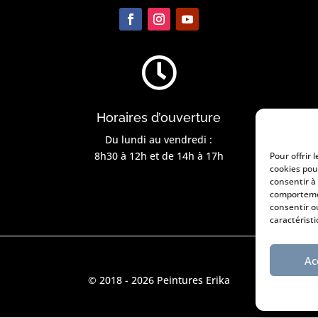

Horaires d’ouverture
Du lundi au vendredi :
8h30 à 12h et de 14h à 17h
Pour offrir 
cookies pou
consentir à
comportemen
consentir o
caractéristi
Ac
© 2018 - 2026 Peintures Erika