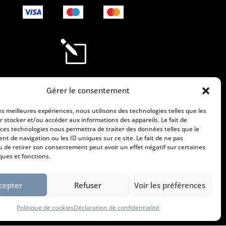
l
Information légales
Gérer le consentement
Mentions légales
Conditions générales de vente
les meilleures expériences, nous utilisons des technologies telles que les
r stocker et/ou accéder aux informations des appareils. Le fait de
Politique de cookies
 ces technologies nous permettra de traiter des données telles que le
Déclaration de confidentialité
t de navigation ou les ID uniques sur ce site. Le fait de ne pas
u de retirer son consentement peut avoir un effet négatif sur certaines
ques et fonctions.
cepter
Refuser
Voir les préférences
Politique de cookies
Déclaration de confidentialité