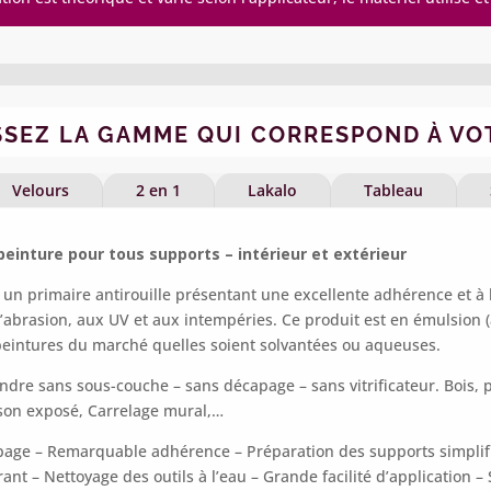
SSEZ LA GAMME QUI CORRESPOND À VO
Velours
2 en 1
Lakalo
Tableau
peinture pour tous supports – intérieur et extérieur
is un primaire antirouille présentant une excellente adhérence et à 
l’abrasion, aux UV et aux intempéries. Ce produit est en émulsion (à
peintures du marché quelles soient solvantées ou aqueuses.
ndre sans sous-couche – sans décapage – sans vitrificateur. Bois, pl
on exposé, Carrelage mural,…
page –
Remarquable adhérence –
Préparation des supports simplif
rant –
Nettoyage des outils à l’eau –
Grande facilité d’application –