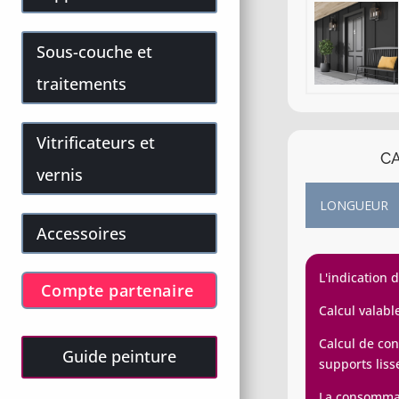
Sous-couche et
traitements
Vitrificateurs et
CA
vernis
Accessoires
L'indication 
Compte partenaire
Calcul valabl
Calcul de con
Guide peinture
supports liss
La consommati