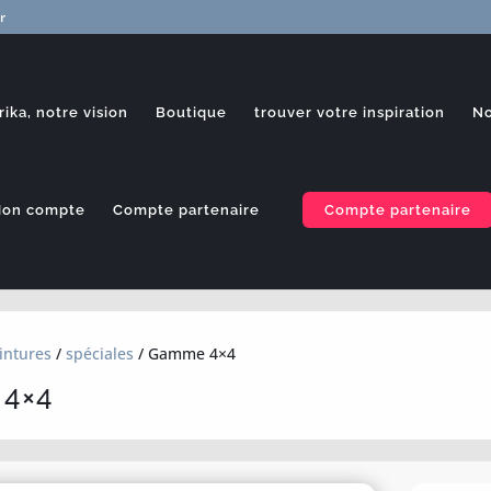
r
rika, notre vision
Boutique
trouver votre inspiration
No
on compte
Compte partenaire
Compte partenaire
intures
/
spéciales
/ Gamme 4×4
4×4