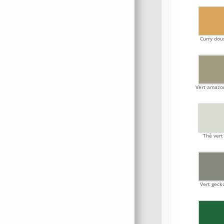
Curry dou
Vert amazo
Thé vert
Vert geck