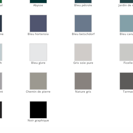
al
Abysse
Bleu pétrole
Jardin de
rne
Bleu hortensia
Bleu betschdorf
Bleu can
ch
Bleu givre
Gris soie pure
Ficelle
ant
Chemin de pierre
Nature gris
Tarma
Noir graphique