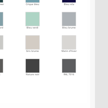
 mer
Crique bleu
Bleu nila
ard
Bleu verdi
Bleu brume
Gris brume
Matin d’hiver
c
Nature noir
RAL 7016