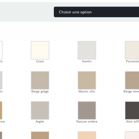
nc
Craie
Kaolin
Porcelai
in
Beige grège
Mastic chic
Beige min
enne
Argile
Nature ombre
Noir eiff