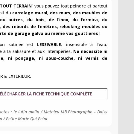
TOUT TERRAIN
” vous pouvez tout peindre et partout
oit du
carrelage mural, des murs, des meubles de
 ou autres, du bois, de l’inox, du formica, du
é, des rebords de fenêtres, relooking meubles ou
orte de garage galva ou même vos gouttières
!
ion satinée est
LESSIVABLE
, insensible à l’eau,
te à la salissure et aux intempéries.
Ne nécessite ni
e, ni ponçage, ni sous-couche, ni vernis de
R & EXTERIEUR.
ÉLÉCHARGER LA FICHE TECHNIQUE COMPLÈTE
hotos : le lutin malin / Mathieu MB Photographe – Daisy
n / Petite Marie Qui Peint