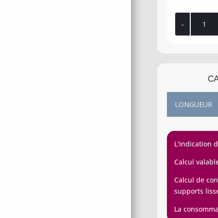
quantité
de
Gamme
4x4
CA
L'indication 
Calcul valabl
Calcul de con
supports liss
La consommati