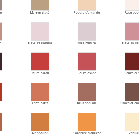
ée
Marron glacé
Poudre d'amande
Rose pou
h
Fleur d'églantier
Rose minéral
Fleur de cer
e
Rouge corail
Rouge oxyde
Rouge cer
e
Terra cotta
Brun sequoia
Chocolat cr
Mandarine
Confiture d’abricot
Vanill