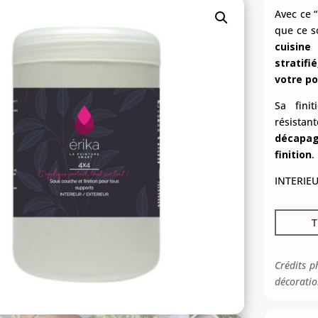
Avec ce “
que ce s
cuisine
stratifi
votre p
Sa finit
résistan
décapag
finition
.
INTERIEU
T
Crédits p
décoratio