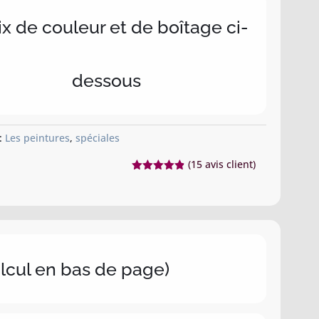
x de couleur et de boîtage ci-
dessous
 :
Les peintures
,
spéciales
(
15
avis client)
Noté
4.87
sur 5
basé sur
notations
client
alcul en bas de page)