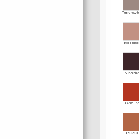
Terre oxyd
Rose blus
Aubergin
Cornalin
Écureuil