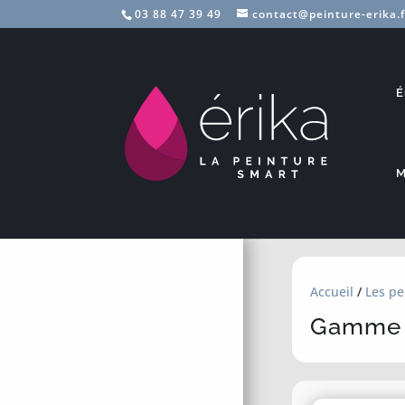
03 88 47 39 49
contact@peinture-erika.f
É
M
Accueil
/
Les pe
Gamme 