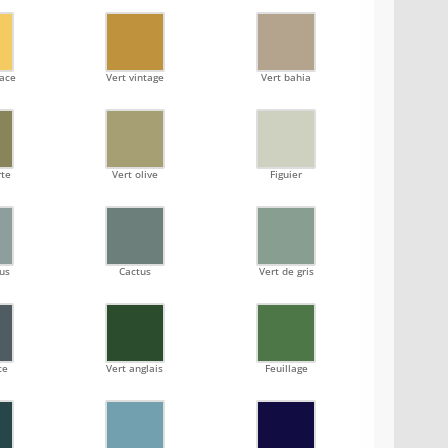
sace
Vert vintage
Vert bahia
rte
Vert olive
Figuier
us
Cactus
Vert de gris
te
Vert anglais
Feuillage