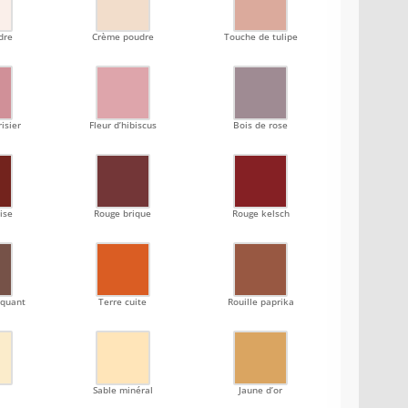
dre
Crème poudre
Touche de tulipe
isier
Fleur d’hibiscus
Bois de rose
ise
Rouge brique
Rouge kelsch
oquant
Terre cuite
Rouille paprika
e
Sable minéral
Jaune d’or