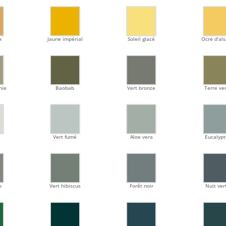
x
Jaune impérial
Soleil glacé
Ocre d’al
nie
Baobab
Vert bronze
Terre ve
Vert fumé
Aloe vera
Eucalypt
o
Vert hibiscus
Forêt noir
Nuit ver