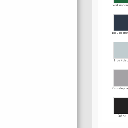
Vert impéri
Bleu noctu
Bleu kels
Gris éléph
Ébène