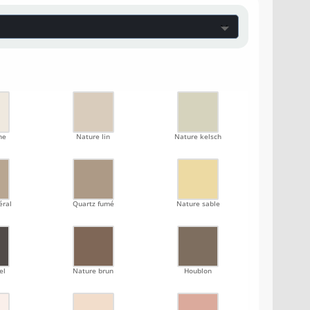
ne
Nature lin
Nature kelsch
éral
Quartz fumé
Nature sable
el
Nature brun
Houblon