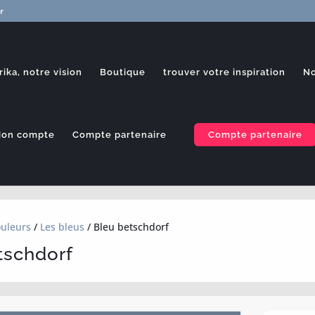
r
rika, notre vision
Boutique
trouver votre inspiration
No
on compte
Compte partenaire
Compte partenaire
uleurs
/
Les bleus
/ Bleu betschdorf
tschdorf