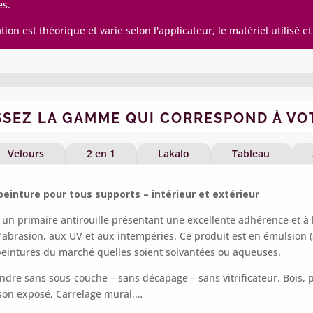
es.
on est théorique et varie selon l'applicateur, le matériel utilisé et
SSEZ LA GAMME QUI CORRESPOND À VO
Velours
2 en 1
Lakalo
Tableau
peinture pour tous supports – intérieur et extérieur
is un primaire antirouille présentant une excellente adhérence et à 
l’abrasion, aux UV et aux intempéries. Ce produit est en émulsion (à
peintures du marché quelles soient solvantées ou aqueuses.
ndre sans sous-couche – sans décapage – sans vitrificateur. Bois, pl
on exposé, Carrelage mural,…