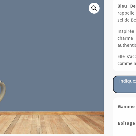
Bleu Be
rappelle
sel de Be
Inspirée
charme i
authenti
Elle s’a
comme le
Indique
Gamme d
Boîtage