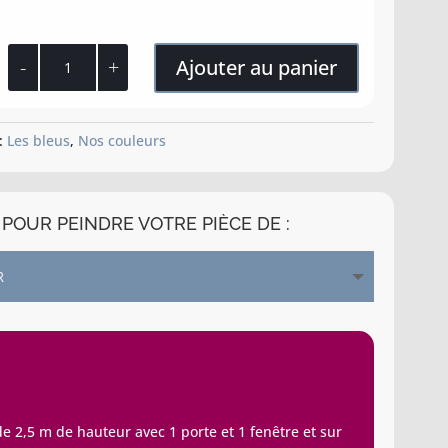
quantité
Ajouter au panier
de
Bleu
betschdorf
 :
Les bleus
,
Nos couleurs
POUR PEINDRE VOTRE PIÈCE DE :
 2,5 m de hauteur avec 1 porte et 1 fenêtre et sur