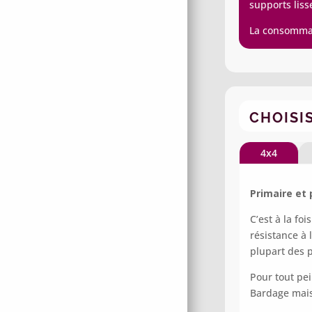
supports liss
La consommati
CHOISI
4x4
Primaire et 
C’est à la fo
résistance à 
plupart des 
Pour tout pei
Bardage mais