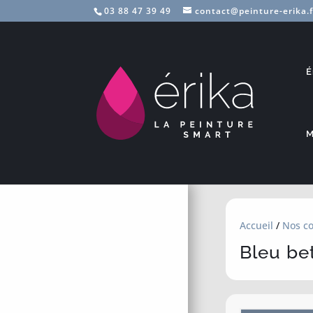
03 88 47 39 49
contact@peinture-erika.f
É
M
Accueil
/
Nos co
Bleu be