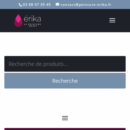
03 88 47 39 49
contact@peinture-erika.fr
Recherche
pour :
Recherche