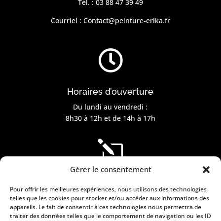
Tél. :
03 88 47 39 49
Courriel :
Contact@peinture-erika.fr

Horaires d’ouverture
Du lundi au vendredi :
8h30 à 12h et de 14h à 17h
l
Gérer le consentement
Information légales
Pour offrir les meilleures expériences, nous utilisons des technologies
Mentions légales
telles que les cookies pour stocker et/ou accéder aux informations des
appareils. Le fait de consentir à ces technologies nous permettra de
Conditions générales de vente
traiter des données telles que le comportement de navigation ou les ID
Politique de cookies