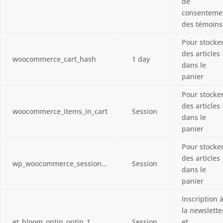
de
consenteme
des témoins
Pour stocke
des articles
woocommerce_cart_hash
1 day
dans le
panier
Pour stocke
des articles
woocommerce_items_in_cart
Session
dans le
panier
Pour stocke
des articles
wp_woocommerce_session…
Session
dans le
panier
Inscription 
la newslette
et_bloom_optin_optin_1
Session
et