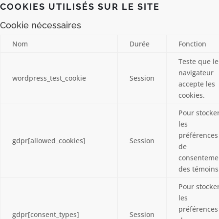
COOKIES UTILISÉS SUR LE SITE
Cookie nécessaires
Nom
Durée
Fonction
Teste que le
navigateur
wordpress_test_cookie
Session
accepte les
cookies.
Pour stocke
les
préférences
gdpr[allowed_cookies]
Session
de
consenteme
des témoins
Pour stocke
les
préférences
gdpr[consent_types]
Session