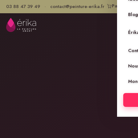
Panier
03 88 47 39 49
·
contact@peinture-erika.fr
0
Blo
Astu
Érik
Inf
Le 
Cont
Nos
Nous
Choi
Mon
Gui